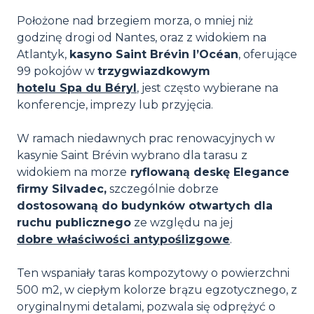
Położone nad brzegiem morza, o mniej niż
godzinę drogi od Nantes, oraz z widokiem na
Atlantyk,
kasyno Saint Brévin l’Océan
, oferujące
99 pokojów w
trzygwiazdkowym
hotelu Spa du Béryl
, jest często wybierane na
konferencje, imprezy lub przyjęcia.
W ramach niedawnych prac renowacyjnych w
kasynie Saint Brévin wybrano dla tarasu z
widokiem na morze
ryflowaną deskę Elegance
firmy Silvadec,
szczególnie dobrze
dostosowaną do budynków otwartych dla
ruchu publicznego
ze względu na jej
dobre właściwości antypoślizgowe
.
Ten wspaniały taras kompozytowy o powierzchni
500 m2, w ciepłym kolorze brązu egzotycznego, z
oryginalnymi detalami, pozwala się odprężyć o