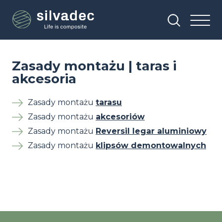
Przejdź
Panel zarządzania plikami cookies
do
treści
Zasady montażu | taras i
akcesoria
Zasady montażu
tarasu
Zasady montażu
akcesoriów
Zasady montażu
Reversil legar aluminiowy
Zasady montażu
klipsów demontowalnych