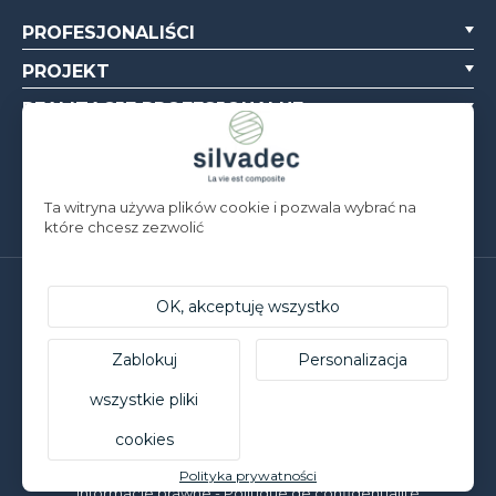
PROFESJONALIŚCI
PROJEKT
REALIZACJE PROFESJONALNE
O NAS
ZASOBY
Ta witryna używa plików cookie i pozwala wybrać na
które chcesz zezwolić
Silvadec Deutschland
OK, akceptuję wszystko
Ludwig-Erhard-Straße 3
D-84069 Schierling | T. +49 9451 9443 500
Zablokuj
Personalizacja
Silvadec France
Parc d’Activités de l’Estuaire
wszystkie pliki
F-56190 ARZAL | T. +33 (0)2 97 450 900
cookies
© Silvadec - Wszelkie prawa zastrzeżone - Zdjęcia nieobjęte
umową
Polityka prywatności
Informacje prawne
-
Politique de confidentialité