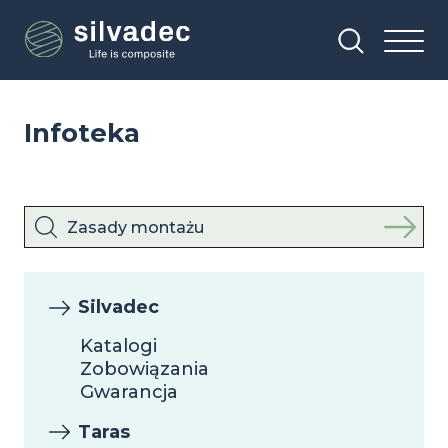
Przejdź
Panel zarządzania plikami cookies
do
treści
Infoteka
Silvadec
Katalogi
Zobowiązania
Gwarancja
Taras