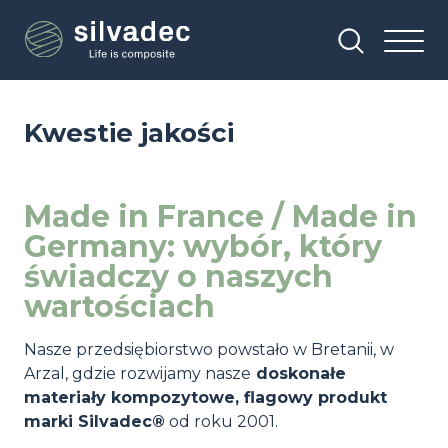
Przejdź
Panel zarządzania plikami cookies
do
treści
Kwestie jakości
Made in France / Made in
Germany: wybór, który
świadczy o naszych
wartościach
Nasze przedsiębiorstwo powstało w Bretanii, w
Arzal, gdzie rozwijamy nasze
doskonałe
materiały kompozytowe, flagowy produkt
marki Silvadec®
od roku 2001.