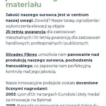
materiału
Jakość naszego surowca jest w centrum
naszej uwagi.
Dowód? Nasze tarasy, ogrodzenia i
wykończenia elewacji są objęte
25-letnią gwarancją
dla zastosowań
mieszkalnych i 10-letnią gwarancją dla zastosowań
handlowych, profesjonalnych i publicznych.
Silvadec Fibres
umożliwia nam
panowanie nad
produkcją naszego surowca, pochodzenia
francuskiego
, co zapewnia nam perfekcyjną
kontrolę nad jego jakością.
Nasze innowacyjne podejście zostało
docenione
licznymi nagrodami:
2003
: Lyon d’Or na targach Eurobois i złoty medal
za innowacje na Batimat
2005
: Nagroda za innowacje na targach Salon du