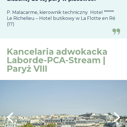
P. Malacarme, kierownik techniczny Hotel *****
Le Richelieu – Hotel butikowy w La Flotte en Ré
(17)
Kancelaria adwokacka
Laborde-PCA-Stream |
Paryż VIII
Image
evious
Next