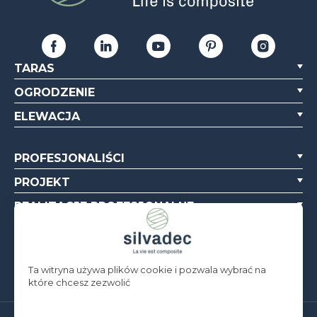
TARAS
OGRODZENIE
ELEWACJA
PROFESJONALIŚCI
PROJEKT
REALIZACJE PROFESJONALNE
O NAS
ZASOBY
Ta witryna używa plików cookie i pozwala wybrać na
które chcesz zezwolić