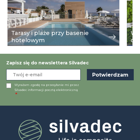
Tarasy i plaże przy basenie
W r
hotelowym
de 
Zapisz się do newslettera Silvadec
Wyrażam zgodę na przesyłanie mi przez
Silvadec informacji pocztą elektroniczną