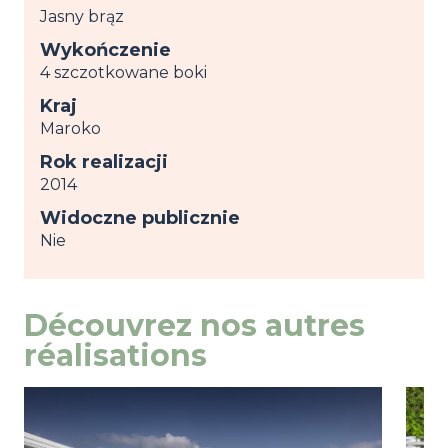
Jasny brąz
Wykończenie
4 szczotkowane boki
Kraj
Maroko
Rok realizacji
2014
Widoczne publicznie
Nie
Découvrez nos autres
réalisations
Image
przeglądaj
Ima
prze