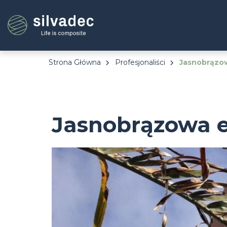
Przejdź
Panel zarządzania plikami cookies
do
treści
Strona Główna
Profesjonaliści
Jasnobrązow
Jasnobrązowa e
Image