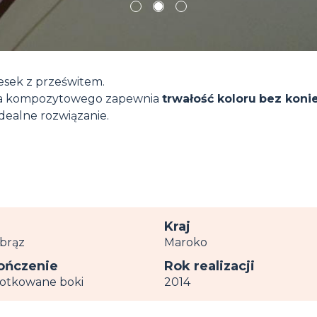
1
2
3
sek z prześwitem.
wna kompozytowego zapewnia
trwałość koloru
bez koni
 idealne rozwiązanie.
r
Kraj
 brąz
Maroko
ńczenie
Rok realizacji
zotkowane boki
2014