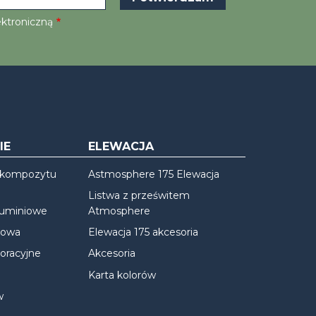
ektroniczną
IE
ELEWACJA
 kompozytu
Astmosphere 175 Elewacja
Listwa z prześwitem
luminiowe
Atmosphere
iowa
Elewacja 175 akcesoria
oracyjne
Akcesoria
Karta kolorów
w