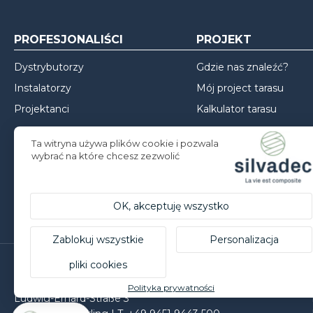
PROFESJONALIŚCI
PROJEKT
Dystrybutorzy
Gdzie nas znaleźć?
Instalatorzy
Mój project tarasu
Projektanci
Kalkulator tarasu
Mój project ogrodzenia
Ta witryna używa plików cookie i pozwala
Mój project elewacji
wybrać na które chcesz zezwolić
Inspiracje
Porady dotyczące mon
OK, akceptuję wszystko
Zablokuj wszystkie
Personalizacja
pliki cookies
Silvadec Deutschland
Polityka prywatności
Ludwig-Erhard-Straße 3