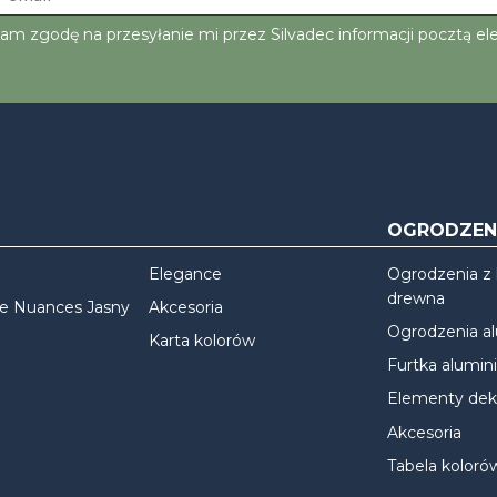
am zgodę na przesyłanie mi przez Silvadec informacji pocztą el
OGRODZEN
Elegance
Ogrodzenia z
drewna
we Nuances Jasny
Akcesoria
Ogrodzenia a
Karta kolorów
Furtka alumin
Elementy dek
Akcesoria
Tabela koloró