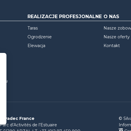
REALIZACJE PROFESJONALNE
O NAS
Taras
Nasze zobow
Ogrodzenie
Nasze oferty
Elewacja
Kontakt
tażu
Silvadec France
© Sil
Parc d’Activités de l’Estuaire
Infor