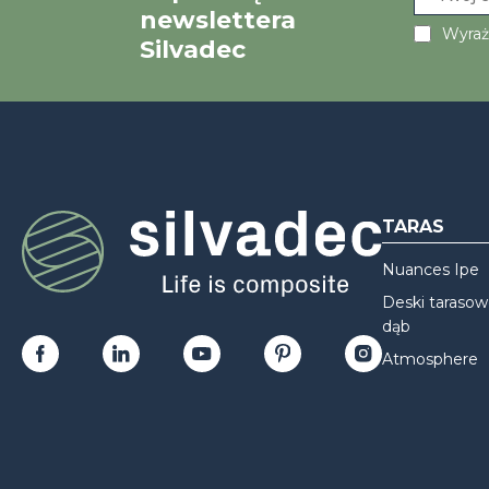
newslettera
Wyraż
Silvadec
TARAS
Nuances Ipe
Deski taraso
dąb
Atmosphere