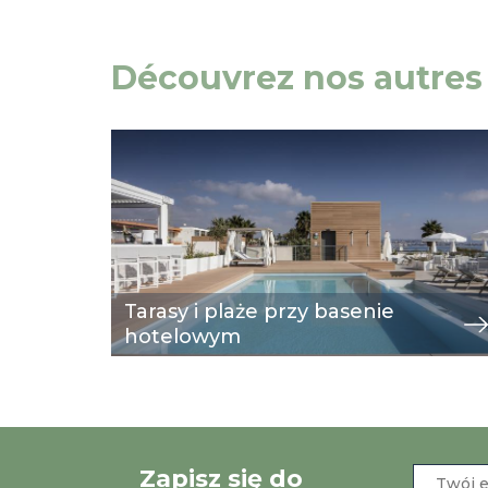
Découvrez nos autres 
Image
przeglądaj
Tarasy i plaże przy basenie
hotelowym
Zapisz się do