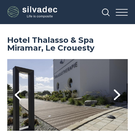
Przejdź
Panel zarządzania plikami cookies
do
treści
Hotel Thalasso & Spa
Miramar, Le Crouesty
Image
Im
Previous
Next