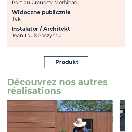
Port du Crouesty, Morbihan
Widoczne publicznie
Tak
Instalator / Architekt
Jean-Louis Baczynski
Produkt
Découvrez nos autres
réalisations
Image
przeglądaj
Ima
prze