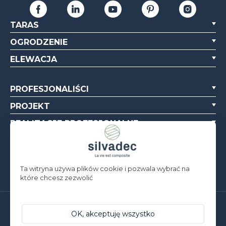
TARAS
OGRODZENIE
ELEWACJA
PROFESJONALIŚCI
PROJEKT
REALIZACJE PROFESJONALNE
O NAS
ZASOBY
Ta witryna używa plików cookie i pozwala wybrać na
które chcesz zezwolić
Silvadec Deutschland
OK, akceptuję wszystko
Ludwig-Erhard-Straße 3