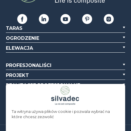
TARAS
OGRODZENIE
ELEWACJA
PROFESJONALIŚCI
PROJEKT
REALIZACJE PROFESJONALNE
O NAS
ZASOBY
Ta witryna używa plików cookie i pozwala wybrać na
które chcesz zezwolić