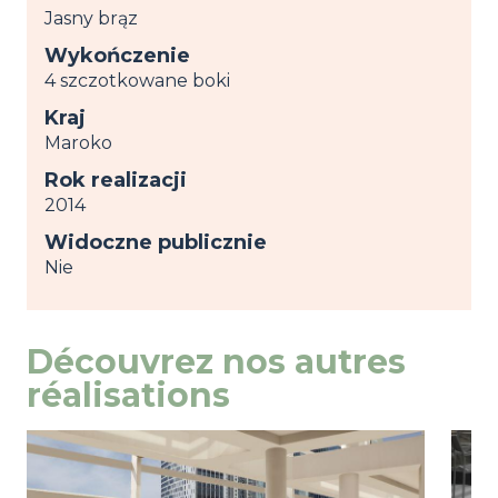
Jasny brąz
Wykończenie
4 szczotkowane boki
Kraj
Maroko
Rok realizacji
2014
Widoczne publicznie
Nie
Découvrez nos autres
réalisations
Image
przeglądaj
Ima
prze