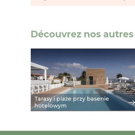
Découvrez nos autres 
Image
przeglądaj
Tarasy i plaże przy basenie
hotelowym