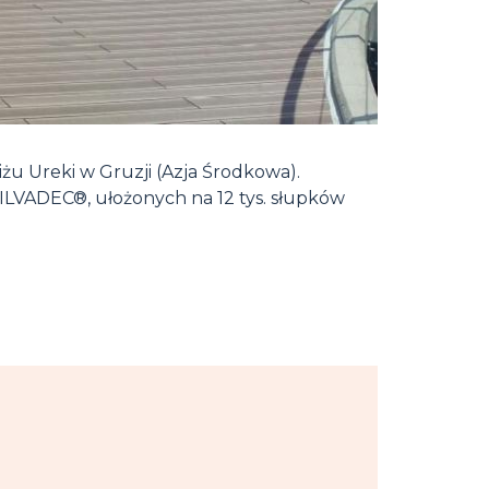
iżu Ureki w Gruzji (Azja Środkowa).
ILVADEC®, ułożonych na 12 tys. słupków