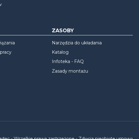
w
ZASOBY
iązania
Narzędzia do układania
 pracy
Katalog
Infoteka - FAQ
Zasady montażu
vadec - Wszelkie prawa zastrzeżone - Zdjęcia nieobjęte umową