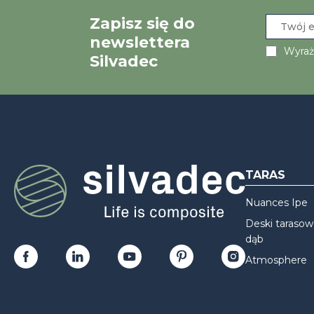
Zapisz się do
newslettera
Wyraż
Silvadec
TARAS
Nuances Ipe
Deski taraso
dąb
Atmosphere