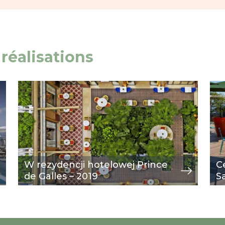
réalisations
Image
przeglądaj
Im
prz
W rezydencji hotelowej Prince
C
de Galles – 2019
S