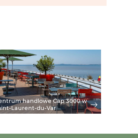
age
eglądaj
Image
przeglądaj
entrum handlowe Cap 3000 w
Plaża pr
aint-Laurent-du-Var
PARAGR