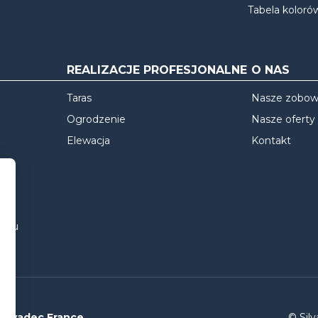
Tabela koloró
REALIZACJE PROFESJONALNE
O NAS
Taras
Nasze zobow
Ogrodzenie
Nasze oferty
Elewacja
Kontakt
tażu
Silvadec France
© Sil