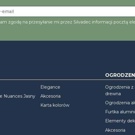
am zgodę na przesyłanie mi przez Silvadec informacji pocztą el
OGRODZEN
Elegance
Ogrodzenia z
drewna
we Nuances Jasny
Akcesoria
Ogrodzenia a
Karta kolorów
Furtka alumin
Elementy dek
Akcesoria