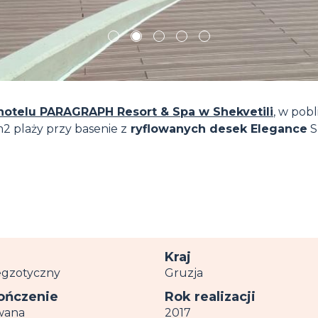
1
2
3
4
5
hotelu PARAGRAPH Resort & Spa w Shekvetili
, w pobl
2 plaży przy basenie z
ryflowanych desek Elegance
S
r
Kraj
egzotyczny
Gruzja
ńczenie
Rok realizacji
wana
2017