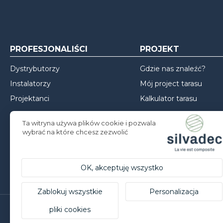
PROFESJONALIŚCI
PROJEKT
Dystrybutorzy
Gdzie nas znaleźć?
Instalatorzy
Mój project tarasu
Projektanci
Kalkulator tarasu
Mój project ogrodzenia
Ta witryna używa plików cookie i pozwala
Mój project elewacji
wybrać na które chcesz zezwolić
Inspiracje
Porady dotyczące mon
OK, akceptuję wszystko
Zablokuj wszystkie
Personalizacja
pliki cookies
Silvadec Deutschland