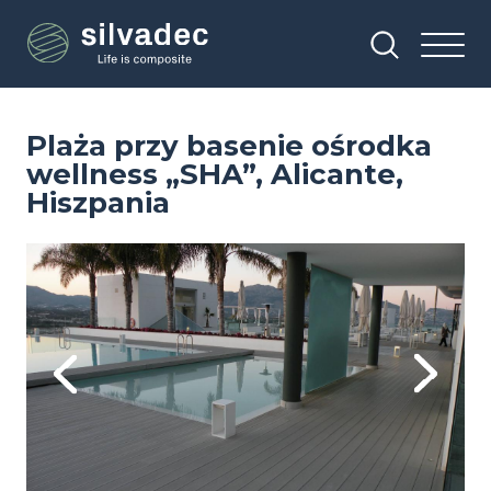
Przejdź
Panel zarządzania plikami cookies
do
treści
Plaża przy basenie ośrodka
wellness „SHA”, Alicante,
Hiszpania
Image
Im
Previous
Next