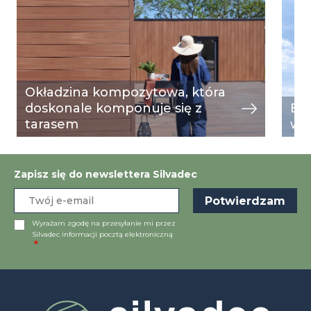
Okładzina kompozytowa, która
doskonale komponuje się z
Ele
tarasem
w L
Zapisz się do newslettera Silvadec
Wyrażam zgodę na przesyłanie mi przez
Silvadec informacji pocztą elektroniczną