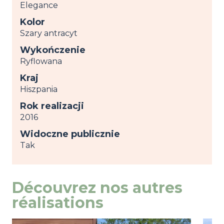
Elegance
Kolor
Szary antracyt
Wykończenie
Ryflowana
Kraj
Hiszpania
Rok realizacji
2016
Widoczne publicznie
Tak
Découvrez nos autres
réalisations
Image
przeglądaj
Ima
prze