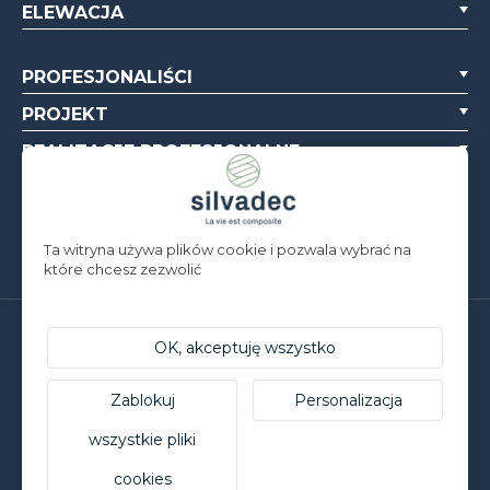
ELEWACJA
PROFESJONALIŚCI
PROJEKT
REALIZACJE PROFESJONALNE
O NAS
ZASOBY
Ta witryna używa plików cookie i pozwala wybrać na
które chcesz zezwolić
Silvadec Deutschland
OK, akceptuję wszystko
Ludwig-Erhard-Straße 3
D-84069 Schierling | T. +49 9451 9443 500
Zablokuj
Personalizacja
Silvadec France
Parc d’Activités de l’Estuaire
wszystkie pliki
F-56190 ARZAL | T. +33 (0)2 97 450 900
cookies
© Silvadec - Wszelkie prawa zastrzeżone - Zdjęcia nieobjęte