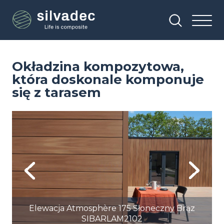
Przejdź
Panel zarządzania plikami cookies
do
treści
Okładzina kompozytowa,
która doskonale komponuje
się z tarasem
Image
Im
Previous
Next
Elewacja Atmosphère 175 Słoneczny Brąz
SIBARLAM2102