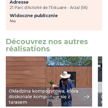
Adresse
21 Parc d'Activité de l'Estuaire - Arzal (56)
Widoczne publicznie
Nie
Découvrez nos autres
réalisations
Image
przeglądaj
Ima
prze
Okładzina kompozytowa, która
doskonale komponuje się z
Og
tarasem
mu