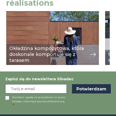
réalisations
Image
przeglądaj
Ima
prze
Okładzina kompozytowa, która
doskonale komponuje się z
Og
tarasem
mu
Zapisz się do newslettera Silvadec
Wyrażam zgodę na przesyłanie mi przez
Silvadec informacji pocztą elektroniczną