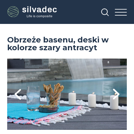
Przejdź
Panel zarządzania plikami cookies
do
treści
Obrzeże basenu, deski w
kolorze szary antracyt
Image
Im
Previous
Next