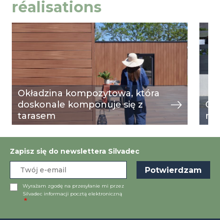
réalisations
Image
przeglądaj
Ima
prze
Okładzina kompozytowa, która
doskonale komponuje się z
Og
tarasem
mu
Zapisz się do newslettera Silvadec
Wyrażam zgodę na przesyłanie mi przez
Silvadec informacji pocztą elektroniczną