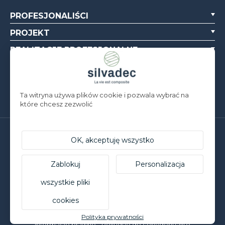
PROFESJONALIŚCI
PROJEKT
REALIZACJE PROFESJONALNE
O NAS
ZASOBY
Ta witryna używa plików cookie i pozwala wybrać na
które chcesz zezwolić
Silvadec Deutschland
OK, akceptuję wszystko
Ludwig-Erhard-Straße 3
D-84069 Schierling | T. +49 9451 9443 500
Zablokuj
Personalizacja
Silvadec France
Parc d’Activités de l’Estuaire
wszystkie pliki
F-56190 ARZAL | T. +33 (0)2 97 450 900
cookies
© Silvadec - Wszelkie prawa zastrzeżone - Zdjęcia nieobjęte
umową
Polityka prywatności
Informacje prawne
-
Politique de confidentialité