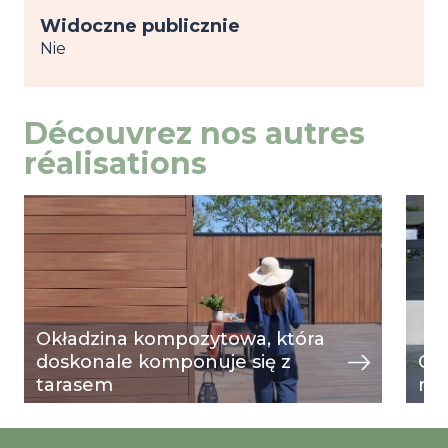
Widoczne publicznie
Nie
Découvrez nos autres
réalisations
Image
przeglądaj
Ima
prze
Okładzina kompozytowa, która
doskonale komponuje się z
Og
tarasem
mu