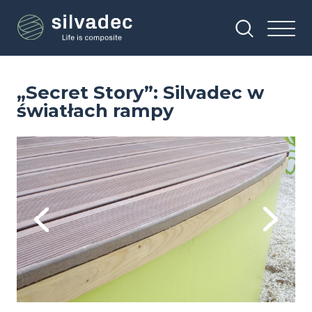
Przejdź
Panel zarządzania plikami cookies
do
treści
„Secret Story”: Silvadec w
światłach rampy
Image
Im
Previous
Next